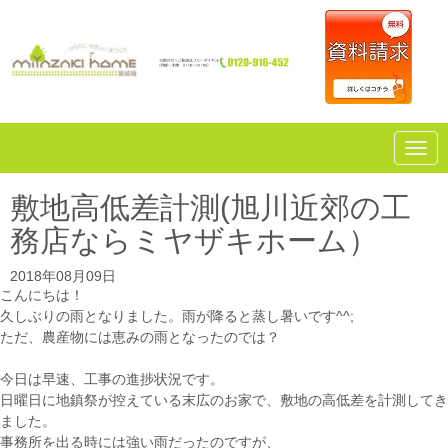
N
a
v
i
敷地高低差計測(旭川近郊の工
g
a
務店ならミヤザキホーム）
t
i
o
2018年08月09日
n
こんにちは！
久しぶりの雨となりました。雨が降ると蒸し暑いです^^;
ただ、農産物には恵みの雨となったのでは？
今日は早速、工事の進捗状況です。
日曜日に地鎮祭が控えている末広のお家で、敷地の高低差を計測してき
ました。
事務所を出る時には強い雨だったのですが、