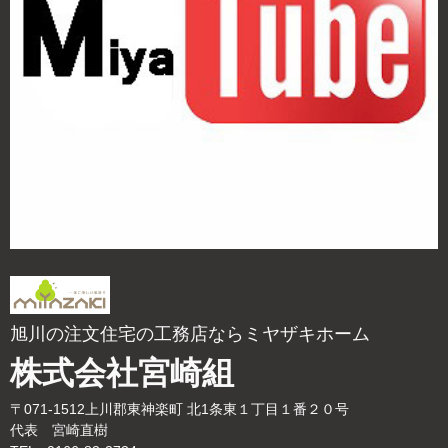
旭川の注文住宅の工務店ならミヤザキホーム
株式会社宮崎組
〒071-1512上川郡東神楽町 北1条東１丁目１番２０号
代表 宮崎直樹