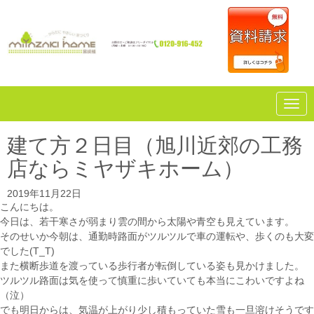
N
a
v
i
建て方２日目（旭川近郊の工務
g
a
店ならミヤザキホーム）
t
i
o
2019年11月22日
n
こんにちは。
今日は、若干寒さが弱まり雲の間から太陽や青空も見えています。
そのせいか今朝は、通勤時路面がツルツルで車の運転や、歩くのも大変
でした(T_T)
また横断歩道を渡っている歩行者が転倒している姿も見かけました。
ツルツル路面は気を使って慎重に歩いていても本当にこわいですよね
（泣）
でも明日からは、気温が上がり少し積もっていた雪も一旦溶けそうです