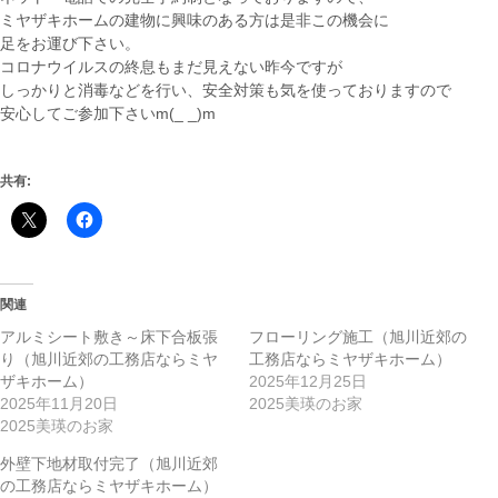
ミヤザキホームの建物に興味のある方は是非この機会に
足をお運び下さい。
コロナウイルスの終息もまだ見えない昨今ですが
しっかりと消毒などを行い、安全対策も気を使っておりますので
安心してご参加下さいm(_ _)m
共有:
関連
アルミシート敷き～床下合板張
フローリング施工（旭川近郊の
り（旭川近郊の工務店ならミヤ
工務店ならミヤザキホーム）
ザキホーム）
2025年12月25日
2025年11月20日
2025美瑛のお家
2025美瑛のお家
外壁下地材取付完了（旭川近郊
の工務店ならミヤザキホーム）