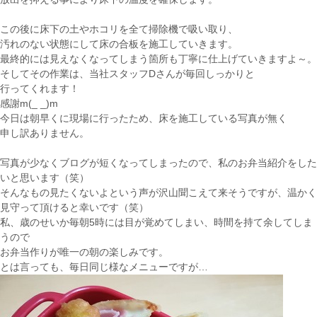
この後に床下の土やホコリを全て掃除機で吸い取り、
汚れのない状態にして床の合板を施工していきます。
最終的には見えなくなってしまう箇所も丁寧に仕上げていきますよ～。
そしてその作業は、当社スタッフDさんが毎回しっかりと
行ってくれます！
感謝m(_ _)m
今日は朝早くに現場に行ったため、床を施工している写真が無く
申し訳ありません。
写真が少なくブログが短くなってしまったので、私のお弁当紹介をした
いと思います（笑）
そんなもの見たくないよという声が沢山聞こえて来そうですが、温かく
見守って頂けると幸いです（笑）
私、歳のせいか毎朝5時には目が覚めてしまい、時間を持て余してしま
うので
お弁当作りが唯一の朝の楽しみです。
とは言っても、毎日同じ様なメニューですが…