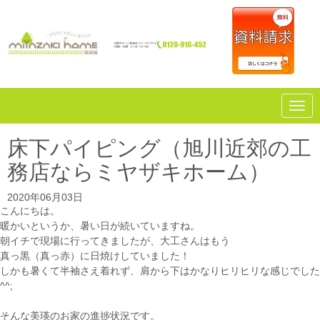
N
a
v
i
床下パイピング（旭川近郊の工
g
a
務店ならミヤザキホーム）
t
i
o
2020年06月03日
n
こんにちは。
暖かいというか、暑い日が続いていますね。
朝イチで現場に行ってきましたが、大工さんはもう
真っ黒（真っ赤）に日焼けしていました！
しかも暑くて半袖さえ着れず、肩から下はかなりヒリヒリな感じでした
^^;
そんな美瑛のお家の進捗状況です。