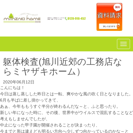
N
a
v
i
躯体検査(旭川近郊の工務店な
g
a
らミヤザキホーム）
t
i
o
2020年06月12日
n
こんにちは！
今日は蒸し蒸しした昨日とは一転、爽やかな風の吹く日となりました。
6月も半ばに差し掛かってきて、
あぁ、今年ももうすぐ半分が終わるんだな～と、ふと思ったり。
新しい年になった時に、その後、世界中がウイルスで混乱することなど
考えもしませんでしたが、
中止になった甲子園が開催されることが決まったり、
今までと形は違えども明るい方向へ少しずつ向かっているのかな～と