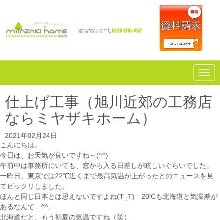
N
a
v
i
仕上げ工事（旭川近郊の工務店
g
a
ならミヤザキホーム）
t
i
o
2021年02月24日
n
こんにちは。
今日は、お天気が良いですね～(^^)
午前中は事務所にいても、窓から入る日差しが眩しいぐらいでした。
一昨日、東京では22℃近くまで最高気温が上がったとのニュースを見
てビックリしました。
ほんと同じ日本とは思えないですよね(T_T) 20℃も北海道と気温差が
あるなんて…^^;
北海道だと、もう初夏の気温ですね（笑）