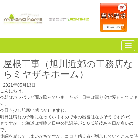
N
a
v
i
屋根工事（旭川近郊の工務店な
g
a
らミヤザキホーム）
t
i
o
2021年05月13日
n
こんにちは。
今朝はパラパラと雨が降っていましたが、日中は曇り空に変わっていま
す。
今日も少し肌寒い感じがしますね。
明日は晴れの予報になっていますので傘の出番はなさそうです(^o^)
春ですが、北海道は朝晩と日中の気温差が１０℃前後ある日が多いの
で、
体調を崩してしまいがちですが、コロナ感染者が増加しているこんな時