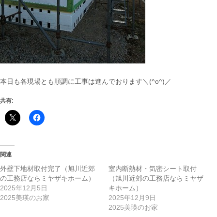
本日も各現場とも順調に工事は進んでおります＼(^o^)／
共有:
関連
外壁下地材取付完了（旭川近郊
室内断熱材・気密シート取付
の工務店ならミヤザキホーム）
（旭川近郊の工務店ならミヤザ
2025年12月5日
キホーム）
2025美瑛のお家
2025年12月9日
2025美瑛のお家