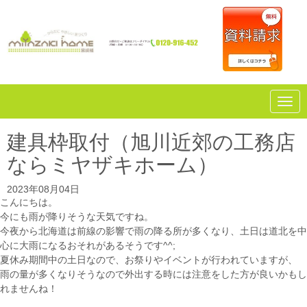
N
a
v
i
建具枠取付（旭川近郊の工務店
g
a
ならミヤザキホーム）
t
i
o
2023年08月04日
n
こんにちは。
今にも雨が降りそうな天気ですね。
今夜から北海道は前線の影響で雨の降る所が多くなり、土日は道北を中
心に大雨になるおそれがあるそうです^^;
夏休み期間中の土日なので、お祭りやイベントが行われていますが、
雨の量が多くなりそうなので外出する時には注意をした方が良いかもし
れませんね！