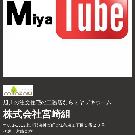
旭川の注文住宅の工務店ならミヤザキホーム
株式会社宮崎組
〒071-1512上川郡東神楽町 北1条東１丁目１番２０号
代表 宮崎直樹