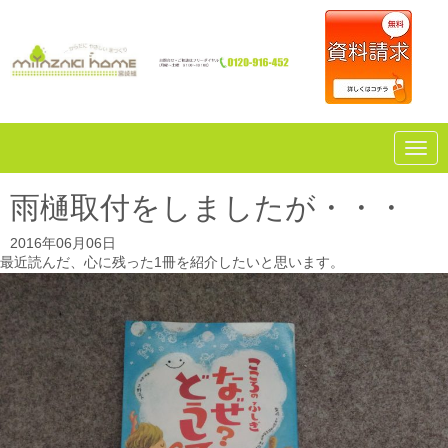
N
a
v
i
雨樋取付をしましたが・・・
g
a
2016年06月06日
t
i
最近読んだ、心に残った1冊を紹介したいと思います。
o
n