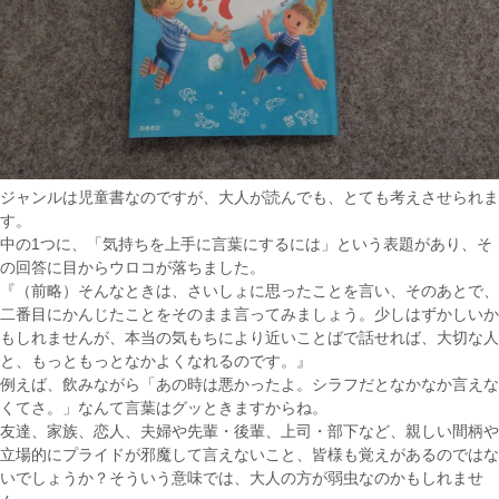
ジャンルは児童書なのですが、大人が読んでも、とても考えさせられま
す。
中の1つに、「気持ちを上手に言葉にするには」という表題があり、そ
の回答に目からウロコが落ちました。
『（前略）そんなときは、さいしょに思ったことを言い、そのあとで、
二番目にかんじたことをそのまま言ってみましょう。少しはずかしいか
もしれませんが、本当の気もちにより近いことばで話せれば、大切な人
と、もっともっとなかよくなれるのです。』
例えば、飲みながら「あの時は悪かったよ。シラフだとなかなか言えな
くてさ。」なんて言葉はグッときますからね。
友達、家族、恋人、夫婦や先輩・後輩、上司・部下など、親しい間柄や
立場的にプライドが邪魔して言えないこと、皆様も覚えがあるのではな
いでしょうか？そういう意味では、大人の方が弱虫なのかもしれませ