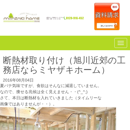
N
a
v
i
断熱材取り付け（旭川近郊の工
g
a
務店ならミヤザキホーム）
t
i
o
2016年08月04日
n
夏バテ気味ですが、食欲はそんなに減退していません。
なので、痩せる兆候は全く見えません・・(^_^;)
さて、本日は断熱材を入れていきました（タイムリーな
画像ではありませんが・・）。