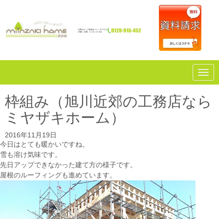
N
a
v
i
枠組み（旭川近郊の工務店なら
g
a
ミヤザキホーム）
t
i
o
2016年11月19日
n
今日はとても暖かいですね。
雪も溶け気味です。
先日アップできなかった建て方の様子です。
屋根のルーフィングも進めています。