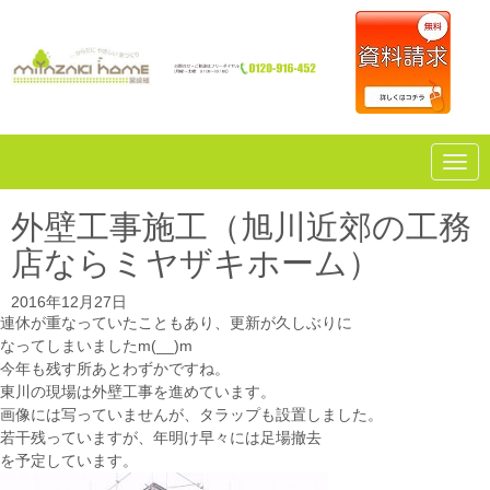
N
a
v
i
外壁工事施工（旭川近郊の工務
g
a
店ならミヤザキホーム）
t
i
o
2016年12月27日
n
連休が重なっていたこともあり、更新が久しぶりに
なってしまいましたm(__)m
今年も残す所あとわずかですね。
東川の現場は外壁工事を進めています。
画像には写っていませんが、タラップも設置しました。
若干残っていますが、年明け早々には足場撤去
を予定しています。