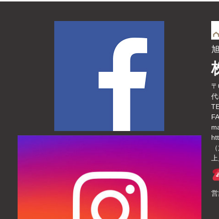
〒
代
TE
FA
ma
ht
（
上
営