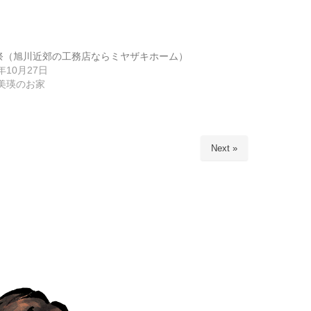
祭（旭川近郊の工務店ならミヤザキホーム）
5年10月27日
5美瑛のお家
Next »