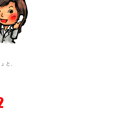
・」
と、