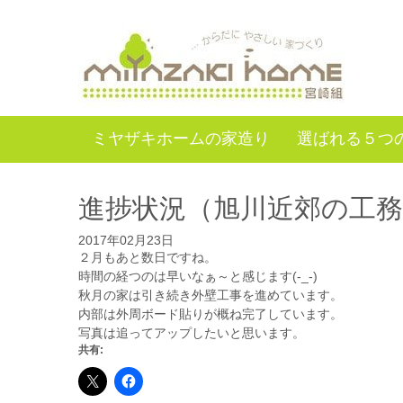
ミヤザキホームの家造り
選ばれる５つ
進捗状況（旭川近郊の工
2017年02月23日
２月もあと数日ですね。
時間の経つのは早いなぁ～と感じます(-_-)
秋月の家は引き続き外壁工事を進めています。
内部は外周ボード貼りが概ね完了しています。
写真は追ってアップしたいと思います。
共有: