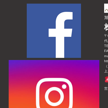
〒
代
TE
FA
ma
ht
（
上
営