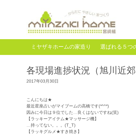
ミヤザキホームの家造り
選ばれる５つ
各現場進捗状況（旭川近
2017年03月30日
こんにちは★
最近星座占いがマイブームの高橋です(*^^*)
因みに今日は９位でした…良くはないですね(笑)
【ラッキーアイテム★マッサージ機】
…持ってない。。。(T_T)
【ラッキグルメ★すき焼き】