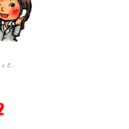
・」
と、