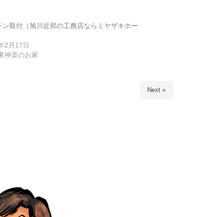
チン取付（旭川近郊の工務店ならミヤザキホー
6年2月17日
5東神楽のお家
Next »