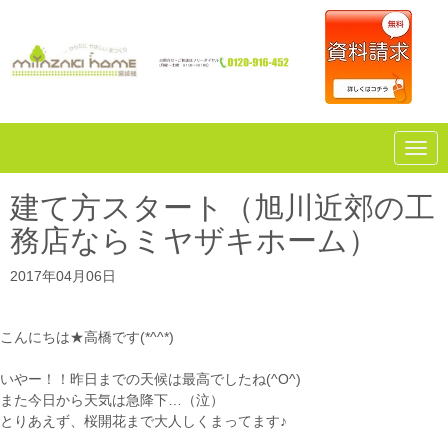
N
a
v
i
建て方スタート（旭川近郊の工
g
a
務店ならミヤザキホーム）
t
i
o
2017年04月06日
n
こんにちは★高橋です(*^^*)
いやー！！昨日までの天候は最高でしたね(^O^)
また今日から天気は急降下…（泣）
とりあえず、桜開花まで大人しくまってます♪