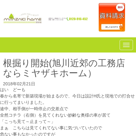
N
a
v
i
根掘り開始(旭川近郊の工務店
g
a
ならミヤザキホーム）
t
i
o
2018年02月21日
n
はい どーも
春から名寄で新築現場が始まるので、今日は設計H氏と現地での打合せ
に行ってまいりました。
途中、相手側が一時停止の交差点で
全然コチラ（右側）を見てくれない妙齢な奥様の車が居て
「こっち見て～止まって～」
まぁ こちらは見てくれてない事に気づいていたので
危ない事もなかったのですが