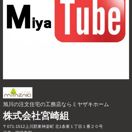
旭川の注文住宅の工務店ならミヤザキホーム
株式会社宮崎組
〒071-1512上川郡東神楽町 北1条東１丁目１番２０号