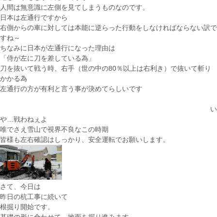
人間は無意識に左側を見てしまうものなのです。
日本は左通行ですから
右側からの車に対しては本能に逆らった行動をしなければならない訳で
すね～
ちなみに日本が左通行になった理由は
「侍が左に刀を差している為」
刀を抜いて戦う時、右手（世の中の80％以上は右利き）で抜いて斬り
かかる為
左通行の方が有利と言う事が決めてらしいです
い
や…戦わねぇよ
唯でさえ雪山で視界不良なこの時期
皆様も左右確認はしっかり、安全運転でお願いします。
さて、今日は
昨日の杭工事に続いて
根掘り開始です。