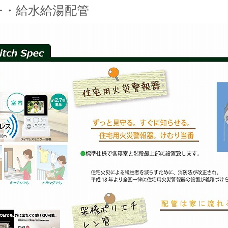
チ・給水給湯配管