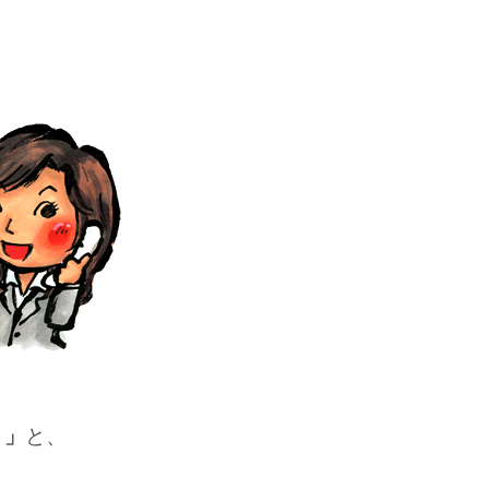
・」
と、