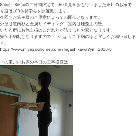
8/4㈯～8/5㈰の二日間限定で、50％見学会も行いました東川のお家で
今度は100％見学会を開催致します。
今回もお施主様のご厚意によっての開催となります。
外壁は道南杉と金属サイディング、室内は珪藻土の壁。
いたる所にお施主様のこだわりが詰まったお家となります。
完全予約制となりますので、下記よりご予約のほど宜しくお願い致しま
す。
https://www.miyazakihome.com/7higashikawa?ym=2018-8
その東川のお家の本日の工事模様は