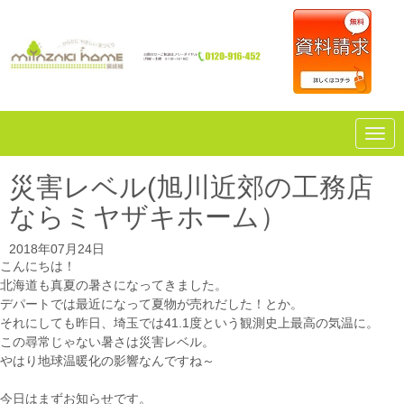
N
a
v
i
災害レベル(旭川近郊の工務店
g
a
ならミヤザキホーム）
t
i
o
2018年07月24日
n
こんにちは！
北海道も真夏の暑さになってきました。
デパートでは最近になって夏物が売れだした！とか。
それにしても昨日、埼玉では41.1度という観測史上最高の気温に。
この尋常じゃない暑さは災害レベル。
やはり地球温暖化の影響なんですね～
今日はまずお知らせです。