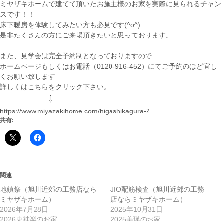
ミヤザキホームで建てて頂いたお施主様のお家を実際に見られるチャン
スです！！
床下暖房を体験してみたい方も必見です(^o^)
是非たくさんの方にご来場頂きたいと思っております。
また、見学会は完全予約制となっておりますので
ホームページもしくはお電話（0120-916-452）にてご予約のほど宜し
くお願い致します
詳しくはこちらをクリック下さい。
⇩
https://www.miyazakihome.com/higashikagura-2
共有:
関連
地鎮祭（旭川近郊の工務店なら
JIO配筋検査（旭川近郊の工務
ミヤザキホーム）
店ならミヤザキホーム）
2026年7月28日
2025年10月31日
2026東神楽のお家
2025美瑛のお家