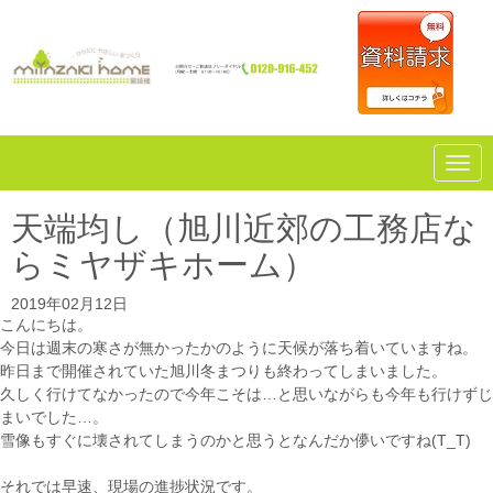
N
a
v
i
天端均し（旭川近郊の工務店な
g
a
らミヤザキホーム）
t
i
o
2019年02月12日
n
こんにちは。
今日は週末の寒さが無かったかのように天候が落ち着いていますね。
昨日まで開催されていた旭川冬まつりも終わってしまいました。
久しく行けてなかったので今年こそは…と思いながらも今年も行けずじ
まいでした…。
雪像もすぐに壊されてしまうのかと思うとなんだか儚いですね(T_T)
それでは早速、現場の進捗状況です。