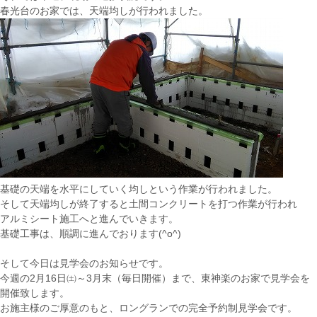
春光台のお家では、天端均しが行われました。
基礎の天端を水平にしていく均しという作業が行われました。
そして天端均しが終了すると土間コンクリートを打つ作業が行われ
アルミシート施工へと進んでいきます。
基礎工事は、順調に進んでおります(^o^)
そして今日は見学会のお知らせです。
今週の2月16日㈯～3月末（毎日開催）まで、東神楽のお家で見学会を
開催致します。
お施主様のご厚意のもと、ロングランでの完全予約制見学会です。