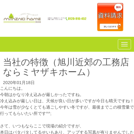
N
a
v
i
当社の特徴（旭川近郊の工務店
g
a
ならミヤザキホーム）
t
i
o
2020年01月18日
n
こんにちは。
今朝はかなり冷え込みが厳しかったですね。
冷え込みが厳しい日は、天候が良い日が多いですが今日も晴天ですね！
今年は雪が少なくとても過ごしやすい冬ですが、最後までこの積雪量で
行ってもらいたい所です^^;
さて、いつもならここで現場の紹介ですが、
本日はバタバタしてるせいもあり、アップする写真が有りませんでした