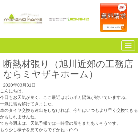
N
a
v
i
断熱材張り（旭川近郊の工務店
g
a
ならミヤザキホーム）
t
i
o
2020年03月31日
n
こんにちは。
今日もお天気が良く、ここ最近はポカポカ陽気が続いていますね。
一気に雪も解けてきました。
車のタイヤ交換も遠出をしなければ、今年はいつもより早く交換できる
かもしれませんね。
でも今週末は、天気予報では一時雪の所もまだありそうです。
もう少し様子を見てからですかね～(^-^)