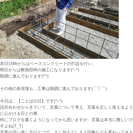
本日15時からはベースコンクリートの打設を行い、
明日からは断熱型枠の施工になります(^-^)
順調に進んでおります(^^)
その他の各現場も、工事は順調に進んでおります(⌒▽⌒)
今日は、【ことばの日】です(^-^)
語呂合わせからきていて、言葉について考え、言葉を正しく使えるよう
に心がける日との事。
特にブログを書くようになってから思いますが、言葉は本当に難しいで
すよね(T_T)
言葉の言い表し方ひとつで、人に与えてしまう印象なども変わってきま