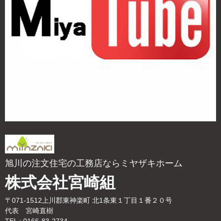
旭川の注文住宅の工務店ならミヤザキホーム
株式会社宮崎組
〒071-1512上川郡東神楽町 北1条東１丁目１番２０号
代表 宮崎直樹