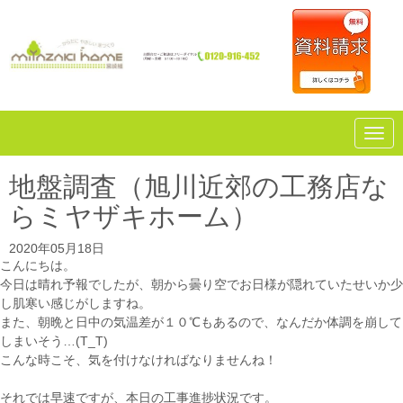
N
a
v
i
地盤調査（旭川近郊の工務店な
g
a
らミヤザキホーム）
t
i
o
2020年05月18日
n
こんにちは。
今日は晴れ予報でしたが、朝から曇り空でお日様が隠れていたせいか少
し肌寒い感じがしますね。
また、朝晩と日中の気温差が１０℃もあるので、なんだか体調を崩して
しまいそう…(T_T)
こんな時こそ、気を付けなければなりませんね！
それでは早速ですが、本日の工事進捗状況です。