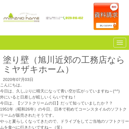
N
a
v
i
塗り壁（旭川近郊の工務店なら
g
a
ミヤザキホーム）
t
i
o
2020年07月03日
n
こんにちは。
今日は、久しぶりに晴天になって青い空が広がっていますね～(^^)
外にいると日差しが眩しいくらいですね！
今日は、【ソフトクリームの日】だって知っていましたか？？
1951年（昭和26年）の今日、日本で初めてコーンスタイルのソフトク
リームが販売されたそうです。
やっと夏らしくなってきたので、ドライブをしてご当地のソフトクリー
ムを食べに行きたいですね～（笑）