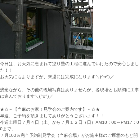
今日は、お天気に恵まれて塗り壁の工程に進んでいけたので安心しまし
た！！
お天気にもよりますが、来週には完成になります＼(^o^)／
残念ながら、その他の現場写真はありませんが、各現場とも順調に工事
は進んでおります＼(^o^)／
★☆～【当麻のお家！見学会のご案内です】～☆★
早速、ご予約を頂きましてありがとうございます！！
今週土曜日７月４日（土）から７月１２日（日）AM10：00～PM17：0
0まで、
７月100％完全予約制見学会（当麻会場）がお施主様のご厚意のもと開