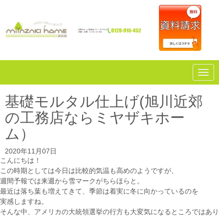
N
a
v
i
基礎モルタル仕上げ(旭川近郊
g
a
の工務店ならミヤザキホー
t
i
ム）
o
n
2020年11月07日
こんにちは！
この時期としては今日は比較的気温も高めのようですが、
週間予報では来週から雪マークがちらほらと。
最近は落ち葉も増えてきて、季節は着実に冬に向かっているのを
実感しますね。
そんな中、アメリカの大統領選挙の行方も大変気になるところではあり