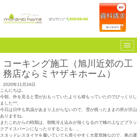
N
a
v
i
コーキング施工（旭川近郊の工
g
a
務店ならミヤザキホーム）
t
i
o
2020年11月24日
n
こんにちは。
今朝、外を見ると雪がおもっていたよりも積もっていたのでびっくりし
ました^^;
今日は日中も気温があまり上がらないので、雪が残ったままの所が沢山
ありますね。
またこれからの時期は、朝晩冷え込みが強くなるので橋の上などブラッ
クアイスバーンになったりすることも…。
スタッドレスタイヤを履いていても滑りやすく大変危険なので、車の運