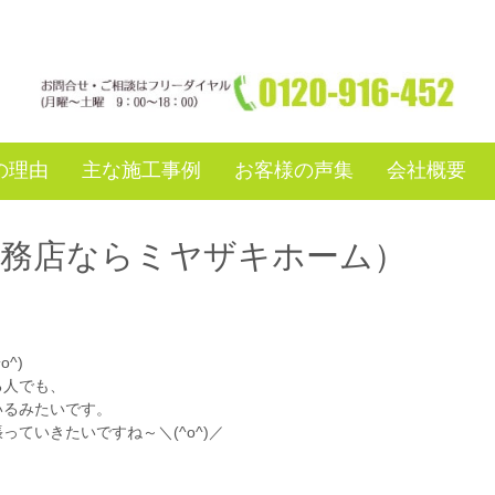
の理由
主な施工事例
お客様の声集
会社概要
工務店ならミヤザキホーム）
^)
る人でも、
いるみたいです。
ていきたいですね～＼(^o^)／