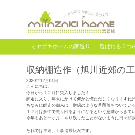
ミヤザキホームの家造り
選ばれる５つ
収納棚造作（旭川近郊の
2020年12月01日
こんにちは。
今日から１２月に突入しました！
師走に入り、年末にかけて何かと慌ただしくなりますね(^o
ちなみに師走の由来は、僧侶のような普段落ちついてい
１２月は多忙で走り回るようになるという意味からきて
今年もあと一ヶ月、やり残したことがないように日々頑張っ
それでは早速、工事進捗状況です。