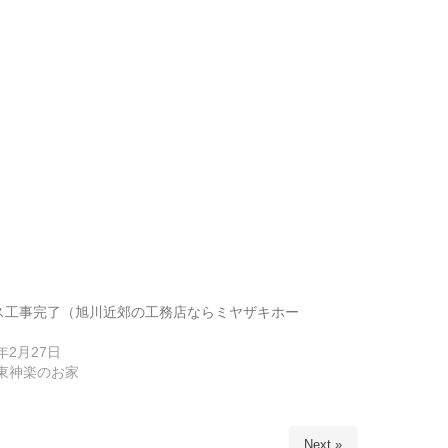
ス工事完了（旭川近郊の工務店ならミヤザキホー
6年2月27日
5東神楽のお家
Next »