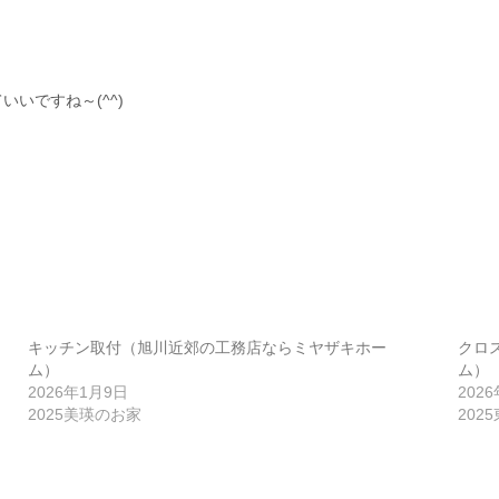
いですね～(^^)
キッチン取付（旭川近郊の工務店ならミヤザキホー
クロ
ム）
ム）
2026年1月9日
202
2025美瑛のお家
202