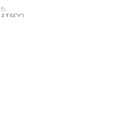
した。
ね(^o^)