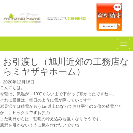
N
a
v
i
お引渡し（旭川近郊の工務店な
g
a
らミヤザキホーム）
t
i
o
2020年12月18日
n
こんにちは。
今朝は、気温が－10℃ぐらいまで下がって寒かったですね～。
それに最近は、毎日のように雪が降っています^^;
岩見沢では積雪がもう1m以上になっており平年の３倍の積雪だと
か…。ビックリですね(*_*)
また明日からは、朝晩の冷え込みも強くなりそうです。
風邪を引かないように気を付けたいですね！