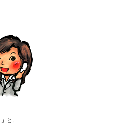
・」
と、