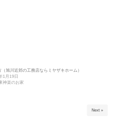
方（旭川近郊の工務店ならミヤザキホーム）
6年1月19日
5東神楽のお家
Next »