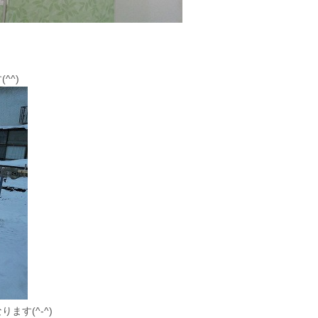
^^)
す(^-^)