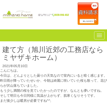
N
a
v
i
建て方（旭川近郊の工務店なら
g
a
ミヤザキホーム）
t
i
o
2021年05月10日
n
こんにちは。
今日は、どんよりとした曇りの天気なので室内にいると暗く感じます。
昨日雨が降っていたせいか、今朝は綺麗に咲いていた桜も散って、花び
らが沢山落ちていました。
もう少し満開の桜を見ていたかったのですが、なんとも儚いですね。
そして明日も今日同様に気温が上がらず、肌寒くなりそうです。
まだ後少しは暖房が必要ですね^^;