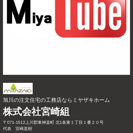
旭川の注文住宅の工務店ならミヤザキホーム
株式会社宮崎組
〒071-1512上川郡東神楽町 北1条東１丁目１番２０号
代表 宮崎直樹