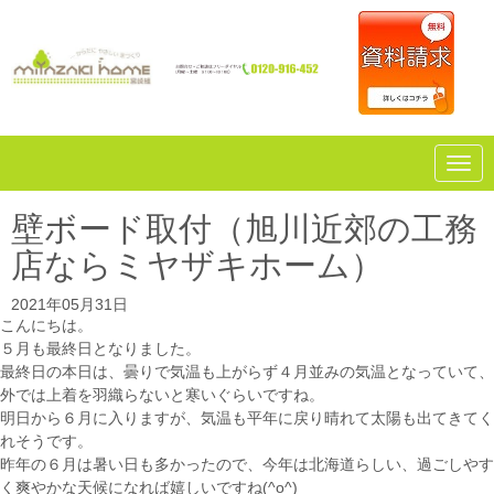
N
a
v
i
壁ボード取付（旭川近郊の工務
g
a
店ならミヤザキホーム）
t
i
o
2021年05月31日
n
こんにちは。
５月も最終日となりました。
最終日の本日は、曇りで気温も上がらず４月並みの気温となっていて、
外では上着を羽織らないと寒いぐらいですね。
明日から６月に入りますが、気温も平年に戻り晴れて太陽も出てきてく
れそうです。
昨年の６月は暑い日も多かったので、今年は北海道らしい、過ごしやす
く爽やかな天候になれば嬉しいですね(^o^)