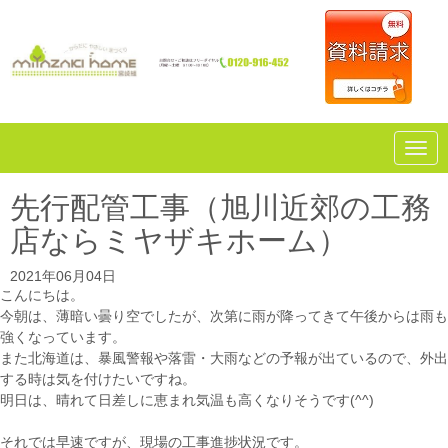
N
a
v
i
先行配管工事（旭川近郊の工務
g
a
店ならミヤザキホーム）
t
i
o
2021年06月04日
n
こんにちは。
今朝は、薄暗い曇り空でしたが、次第に雨が降ってきて午後からは雨も
強くなっています。
また北海道は、暴風警報や落雷・大雨などの予報が出ているので、外出
する時は気を付けたいですね。
明日は、晴れて日差しに恵まれ気温も高くなりそうです(^^)
それでは早速ですが、現場の工事進捗状況です。