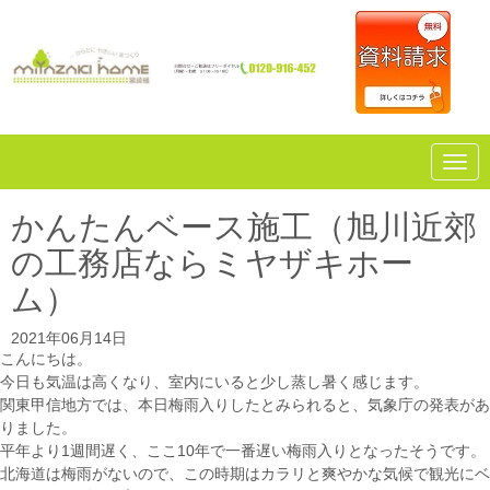
N
a
v
i
かんたんベース施工（旭川近郊
g
a
の工務店ならミヤザキホー
t
i
ム）
o
n
2021年06月14日
こんにちは。
今日も気温は高くなり、室内にいると少し蒸し暑く感じます。
関東甲信地方では、本日梅雨入りしたとみられると、気象庁の発表があ
りました。
平年より1週間遅く、ここ10年で一番遅い梅雨入りとなったそうです。
北海道は梅雨がないので、この時期はカラリと爽やかな気候で観光にベ