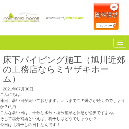
N
a
v
i
床下パイピング施工（旭川近郊
g
a
の工務店ならミヤザキホー
t
i
ム）
o
n
2021年07月30日
こんにちは。
連日、暑い日が続いております。いつまでこの暑さが続くのでしょう
か？(*_*)
こんな暑い日は、十分な水分・塩分補給と休息が必要ですよね。
そして塩分補給といえば、梅干しはどうでしょうか？
今日は【梅干しの日】なんです！