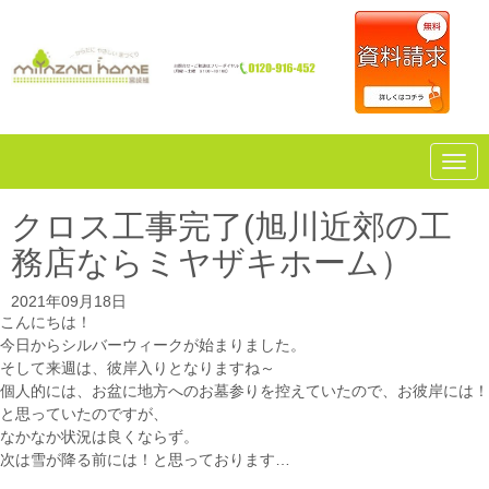
N
a
v
i
クロス工事完了(旭川近郊の工
g
a
務店ならミヤザキホーム）
t
i
o
2021年09月18日
n
こんにちは！
今日からシルバーウィークが始まりました。
そして来週は、彼岸入りとなりますね～
個人的には、お盆に地方へのお墓参りを控えていたので、お彼岸には！
と思っていたのですが、
なかなか状況は良くならず。
次は雪が降る前には！と思っております…