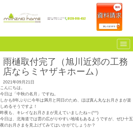
N
a
v
i
雨樋取付完了（旭川近郊の工務
g
a
店ならミヤザキホーム）
t
i
o
2021年09月21日
n
こんにちは。
今日は「中秋の名月」ですね。
しかも8年ぶりに今年は満月と同日のため、ほぼ真ん丸なお月さまが楽
しめるそうですよ！
昨夜も、キレイなお月さまが見えていましたね～(^^)
今日は、北海道では雲の広がりやすい地域もあるようですが、ぜひ十五
夜のお月さまを見上げてみてはいかがでしょうか？