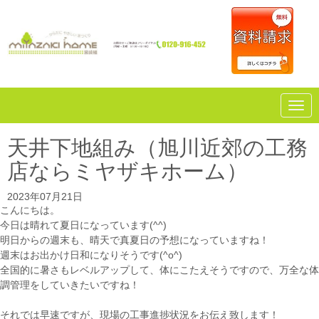
N
a
v
i
天井下地組み（旭川近郊の工務
g
a
店ならミヤザキホーム）
t
i
o
2023年07月21日
n
こんにちは。
今日は晴れて夏日になっています(^^)
明日からの週末も、晴天で真夏日の予想になっていますね！
週末はお出かけ日和になりそうです(^o^)
全国的に暑さもレベルアップして、体にこたえそうですので、万全な体
調管理をしていきたいですね！
それでは早速ですが、現場の工事進捗状況をお伝え致します！