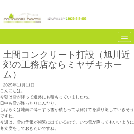
N
a
v
i
土間コンクリート打設（旭川近
g
a
郊の工務店ならミヤザキホー
t
i
ム）
o
n
2025年11月11日
こんにちは。
今朝は雪が降って道路にも積もっていましたね。
日中も雪が降ったり止んだり。
しばらくは地面に薄っすら雪が積もっては解けてを繰り返していきそう
ですね。
今週は、雪の予報が頻繁に出ているので、いつ雪が降ってもいいように
冬支度をしておきたいですね。