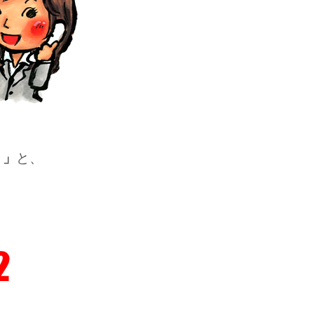
・」
と、