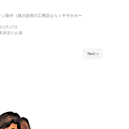
チン取付（旭川近郊の工務店ならミヤザキホー
6年2月17日
5東神楽のお家
Next »