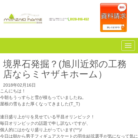
N
a
v
i
境界石発掘？(旭川近郊の工務
g
a
店ならミヤザキホーム）
t
i
o
2018年02月16日
n
こんにちは！
今朝もうっすらと雪が積もっていましたね。
屋根の雪もまた厚くなってきました(T_T)
連日盛り上がりを見せている平昌オリンピック！
毎日オリンピックの話題で申し訳ないですが、
個人的にはかなり盛り上がっています(^^)/
今日は朝から男子フィギュアスケートの羽生結弦選手が気になって気に