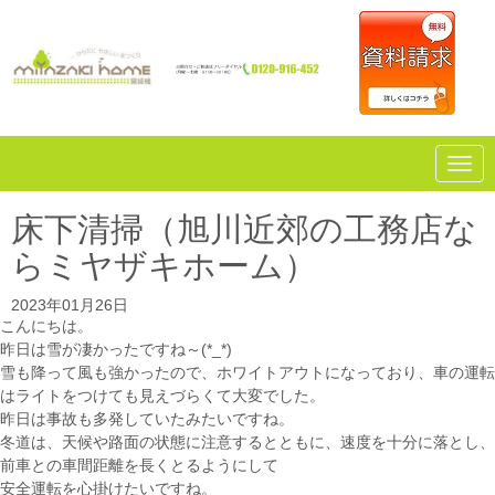
N
a
v
i
床下清掃（旭川近郊の工務店な
g
a
らミヤザキホーム）
t
i
o
2023年01月26日
n
こんにちは。
昨日は雪が凄かったですね～(*_*)
雪も降って風も強かったので、ホワイトアウトになっており、車の運転
はライトをつけても見えづらくて大変でした。
昨日は事故も多発していたみたいですね。
冬道は、天候や路面の状態に注意するとともに、速度を十分に落とし、
前車との車間距離を長くとるようにして
安全運転を心掛けたいですね。