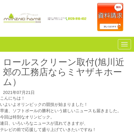
N
a
v
i
ロールスクリーン取付(旭川近
g
a
郊の工務店ならミヤザキホー
t
i
ム）
o
n
2021年07月21日
こんにちは！
いよいよオリンピックの競技が始まりました！
早速、ソフトボールの勝利という嬉しいニュースも届きました。
今回は特別なオリンピック。
連日、いろいろなニュースが流れてきますが、
テレビの前で応援して盛り上げていきたいですね！